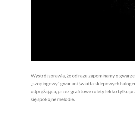
Wystrój sprawia, że od razu zapominamy o gwarze 
„szopingowy” gwar ani światła sklepowych halog
odprężająca, przez grafitowe rolety lekko tylko pr
się spokojne melodie.