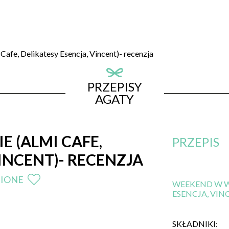
fe, Delikatesy Esencja, Vincent)- recenzja
PRZEPISY
AGATY
 (ALMI CAFE,
PRZEPIS
INCENT)- RECENZJA
BIONE
WEEKEND W WA
ESENCJA, VIN
SKŁADNIKI: