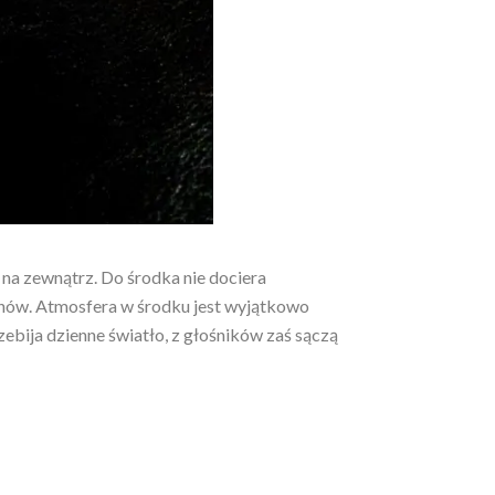
na zewnątrz. Do środka nie dociera
enów. Atmosfera w środku jest wyjątkowo
zebija dzienne światło, z głośników zaś sączą