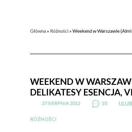
Główna
»
Różności
»
Weekend w Warszawie (Almi Ca
WEEKEND W WARSZAWIE
DELIKATESY ESENCJA, V
27 SIERPNIA 2012
10
ULU
RÓŻNOŚCI