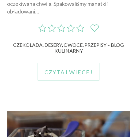
oczekiwana chwila. Spakowaliśmy manatki i
obładowani…
CZEKOLADA
,
DESERY
,
OWOCE
,
PRZEPISY – BLOG
KULINARNY
CZYTAJ WIĘCEJ