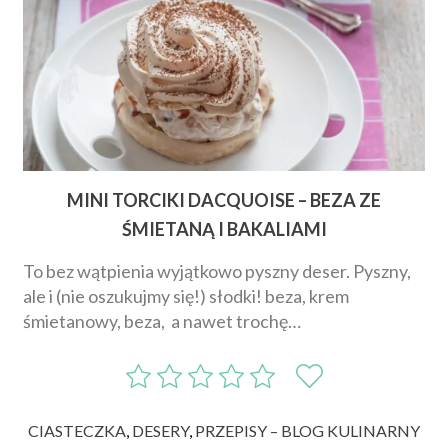
MINI TORCIKI DACQUOISE – BEZA ZE
ŚMIETANĄ I BAKALIAMI
To bez wątpienia wyjątkowo pyszny deser. Pyszny,
ale i (nie oszukujmy się!) słodki! beza, krem
śmietanowy, beza, a nawet trochę…
CIASTECZKA
,
DESERY
,
PRZEPISY – BLOG KULINARNY