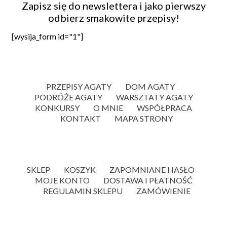
Zapisz się do newslettera i jako pierwszy
odbierz smakowite przepisy!
[wysija_form id="1"]
PRZEPISY AGATY
DOM AGATY
PODRÓŻE AGATY
WARSZTATY AGATY
KONKURSY
O MNIE
WSPÓŁPRACA
KONTAKT
MAPA STRONY
SKLEP
KOSZYK
ZAPOMNIANE HASŁO
MOJE KONTO
DOSTAWA I PŁATNOŚĆ
REGULAMIN SKLEPU
ZAMÓWIENIE