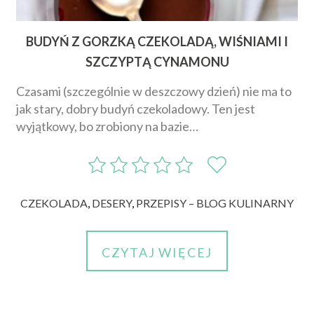
BUDYŃ Z GORZKĄ CZEKOLADĄ, WIŚNIAMI I
SZCZYPTĄ CYNAMONU
Czasami (szczególnie w deszczowy dzień) nie ma to
jak stary, dobry budyń czekoladowy. Ten jest
wyjątkowy, bo zrobiony na bazie…
CZEKOLADA
,
DESERY
,
PRZEPISY – BLOG KULINARNY
CZYTAJ WIĘCEJ