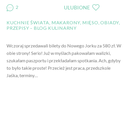
2
ULUBIONE
KUCHNIE ŚWIATA
,
MAKARONY
,
MIĘSO
,
OBIADY
,
PRZEPISY – BLOG KULINARNY
Wczoraj sprzedawali bilety do Nowego Jorku za 580 zł. W
obie strony! Serio! Już w myślach pakowałam walizki,
szukałam paszportu i przekładałam spotkania. Ach, gdyby
to było takie proste! Przecież jest praca, przedszkole
Jaśka, terminy…