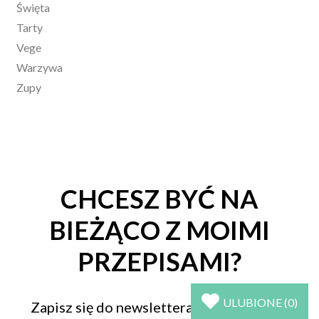
Święta
Tarty
Vege
Warzywa
Zupy
CHCESZ BYĆ NA
BIEŻĄCO Z MOIMI
PRZEPISAMI?
ULUBIONE (
0
)
Zapisz się do newslettera i jako pierwszy