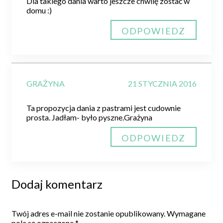
Dla takiego dania warto jeszcze chwilę zostać w
domu :)
ODPOWIEDZ
GRAŻYNA
21 STYCZNIA 2016
Ta propozycja dania z pastrami jest cudownie
prosta. Jadłam- było pyszne.Grażyna
ODPOWIEDZ
Dodaj komentarz
Twój adres e-mail nie zostanie opublikowany.
Wymagane
pola są oznaczone
*