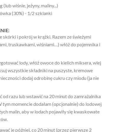
 (lub wiśnie, jeżyny, maliny...)
wka (30%) - 1/2 szklanki
NIE:
e skórki i pokrój w krążki. Razem ze świeżymi
mi, truskawkami, wiśniami…) włóż do pojemnika i
gotować lody, włóż owoce do kielich miksera, wlej
ksuj wszystkie składniki na puszyste, kremowe
nieczności dodaj odrobinę cukru czy miodu (ja nie
ć od razu lub wstawić na 20 minut do zamrażalnika
W tym momencie dodałam (opcjonalnie) do lodowej
żych malin, aby w lodach pojawiły się kwaskowate
ców.
awać je później, co 20 minut (przez pierwsze 2