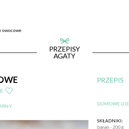
y owocowe
PRZEPISY
AGATY
OWE
PRZEPIS
E
DOMOWE LO
NARNY
SKŁADNIKI:
banan - 200 g