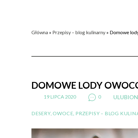
Główna
»
Przepisy – blog kulinarny
»
Domowe lod
DOMOWE LODY OWOC
19 LIPCA 2020
0
ULUBION
DESERY
,
OWOCE
,
PRZEPISY – BLOG KULI