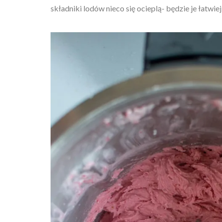
składniki lodów nieco się ocieplą- będzie je łatwie