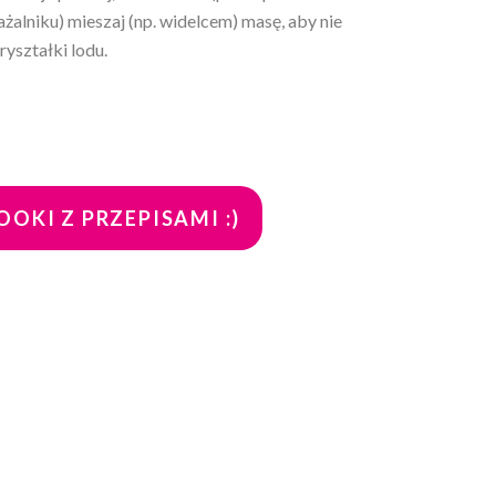
żalniku) mieszaj (np. widelcem) masę, aby nie
yształki lodu.
OKI Z PRZEPISAMI :)