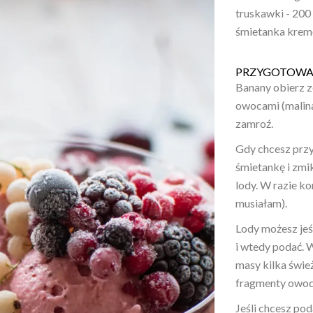
truskawki - 200 g
śmietanka kremó
PRZYGOTOWA
Banany obierz z
owocami (malina
zamroź.
Gdy chcesz przy
śmietankę i zmi
lody. W razie ko
musiałam).
Lody możesz jeś
i wtedy podać. 
masy kilka świe
fragmenty owo
Jeśli chcesz pod