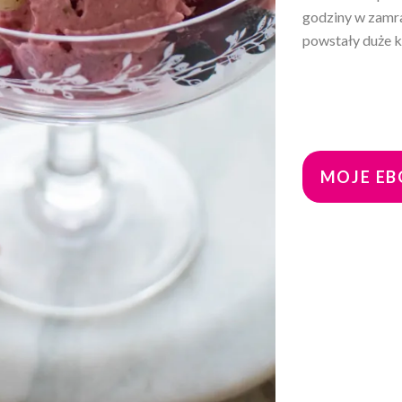
godziny w zamra
powstały duże kr
MOJE EBO