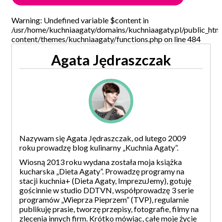
Warning: Undefined variable $content in
/usr/home/kuchniaagaty/domains/kuchniaagaty.pl/public_htm
content/themes/kuchniaagaty/functions.php on line 484
Agata Jędraszczak
Nazywam się Agata Jędraszczak, od lutego 2009
roku prowadzę blog kulinarny „Kuchnia Agaty”.
Wiosną 2013 roku wydana została moja książka
kucharska „Dieta Agaty”. Prowadzę programy na
stacji kuchnia+ (Dieta Agaty, ImprezuJemy), gotuję
gościnnie w studio DDTVN, współprowadzę 3 serie
programów „Wieprza Pieprzem” (TVP), regularnie
publikuję prasie, tworzę przepisy, fotografie, filmy na
zlecenia innych firm. Krótko mówiąc, całe moje życie