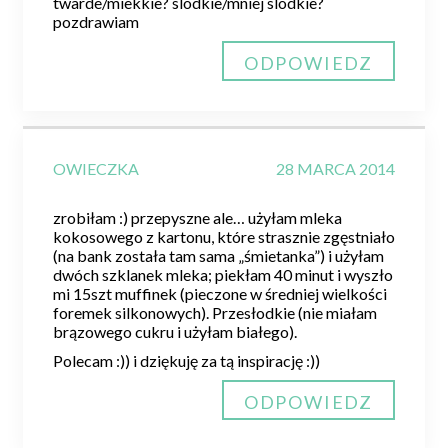
twarde/miekkie? slodkie/mniej slodkie?
pozdrawiam
ODPOWIEDZ
OWIECZKA
28 MARCA 2014
zrobiłam :) przepyszne ale… użyłam mleka
kokosowego z kartonu, które strasznie zgęstniało
(na bank została tam sama „śmietanka”) i użyłam
dwóch szklanek mleka; piekłam 40 minut i wyszło
mi 15szt muffinek (pieczone w średniej wielkości
foremek silkonowych). Przesłodkie (nie miałam
brązowego cukru i użyłam białego).
Polecam :)) i dziękuję za tą inspirację :))
ODPOWIEDZ