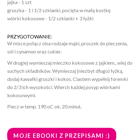
jajka - 1 szt
gruszka - 1 i 1/2 szklanki, pocięta w małą kostkę
wiórki kokosowe - 1/2 szklanki + 3 łyżki
PRZYGOTOWANIE:
W misce połącz oba rodzaje mąki, proszek do pieczenia,
sól i cynamon oraz cukier.
W drugiej wymieszaj mleczko kokosowe z jajkiem., wlej do
suchych składników. Wymieszaj (niezbyt długo) łyżką,
dodaj kawałki gruszki i kokos. Ciastem wypełnij foremki
do 2/3 ich wysokości. Wierch każdej posyp wiórkami
kokosowymi.
Piecz w temp. 190 oC ok. 20 minut.
MOJE EBOOKI Z PRZEPISAMI :)