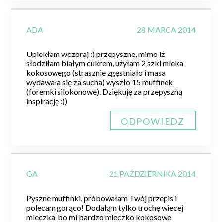
ADA
28 MARCA 2014
Upiekłam wczoraj :) przepyszne, mimo iż
słodziłam białym cukrem, użyłam 2 szkl mleka
kokosowego (strasznie zgęstniało i masa
wydawała się za sucha) wyszło 15 muffinek
(foremki silokonowe). Dziękuję za przepyszną
inspirację :))
ODPOWIEDZ
GA
21 PAŹDZIERNIKA 2014
Pyszne muffinki, próbowałam Twój przepis i
polecam gorąco! Dodałąm tylko trochę wiecej
mleczka, bo mi bardzo mleczko kokosowe