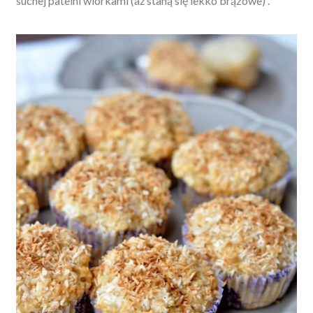
suchej patelni
wiórkami
(aż staną się lekko brązowe) .