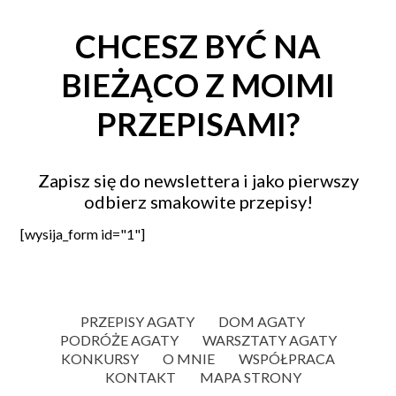
CHCESZ BYĆ NA
BIEŻĄCO Z MOIMI
PRZEPISAMI?
Zapisz się do newslettera i jako pierwszy
odbierz smakowite przepisy!
[wysija_form id="1"]
PRZEPISY AGATY
DOM AGATY
PODRÓŻE AGATY
WARSZTATY AGATY
KONKURSY
O MNIE
WSPÓŁPRACA
KONTAKT
MAPA STRONY