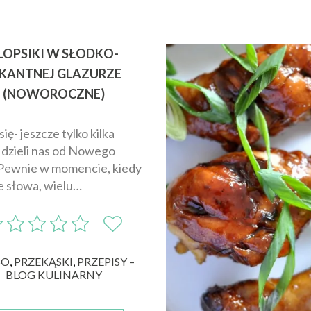
LOPSIKI W SŁODKO-
IKANTNEJ GLAZURZE
(NOWOROCZNE)
 się- jeszcze tylko kilka
 dzieli nas od Nowego
Pewnie w momencie, kiedy
te słowa, wielu…
SO
,
PRZEKĄSKI
,
PRZEPISY –
BLOG KULINARNY