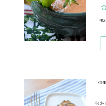
PRZ
GR
Kiedy 