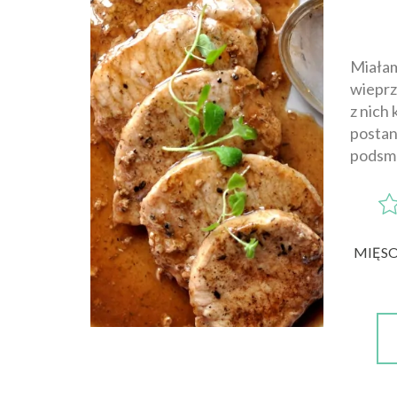
Miałam
wieprz
z nich
postan
podsma
MIĘS