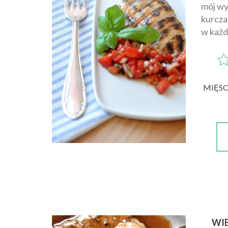
mój wy
kurcza
w każd
MIĘS
WI