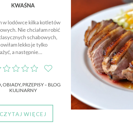
KWAŚNA
 w lodówce kilka kotletów
owych. Nie chciałam robić
 klasycznych schabowych,
owiłam lekko je tylko
żyć, a następnie…
O
,
OBIADY
,
PRZEPISY – BLOG
KULINARNY
CZYTAJ WIĘCEJ