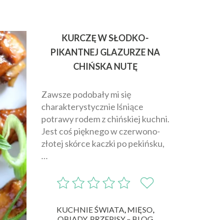
KURCZĘ W SŁODKO-
PIKANTNEJ GLAZURZE NA
CHIŃSKA NUTĘ
Zawsze podobały mi się
charakterystycznie lśniące
potrawy rodem z chińskiej kuchni.
Jest coś pięknego w czerwono-
złotej skórce kaczki po pekińsku,
…
KUCHNIE ŚWIATA
,
MIĘSO
,
OBIADY
,
PRZEPISY – BLOG