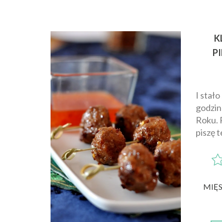
K
P
I stało
godzin
Roku. 
piszę 
MIĘ