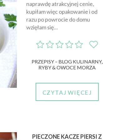
naprawdę atrakcyjnej cenie,
kupiłam więc opakowanie i od
razu po powrocie do domu
wzięłam się…
PRZEPISY – BLOG KULINARNY
,
RYBY & OWOCE MORZA
CZYTAJ WIĘCEJ
PIECZONE KACZE PIERSI Z