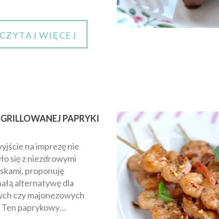
CZYTAJ WIĘCEJ
Z GRILLOWANEJ PAPRYKI
yjście na imprezę nie
yło się z niezdrowymi
skami, proponuję
ałą alternatywę dla
ych czy majonezowych
. Ten paprykowy…