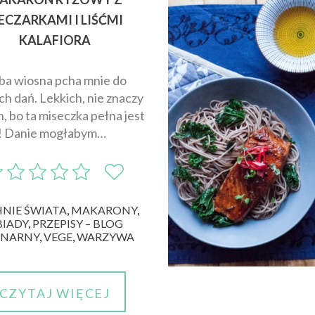
ECZARKAMI I LIŚĆMI
KALAFIORA
ba wiosna pcha mnie do
ch dań. Lekkich, nie znaczy
h, bo ta miseczka pełna jest
! Danie mogłabym…
NIE ŚWIATA
,
MAKARONY
,
BIADY
,
PRZEPISY – BLOG
INARNY
,
VEGE
,
WARZYWA
CZYTAJ WIĘCEJ