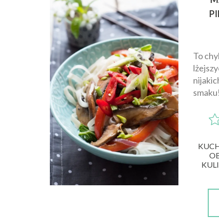
PI
To chy
lżejszy
nijakic
smaku
KUCH
O
KUL