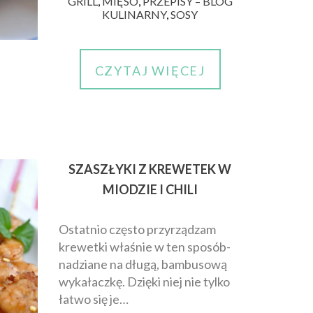
GRILL
,
MIĘSO
,
PRZEPISY – BLOG
KULINARNY
,
SOSY
CZYTAJ WIĘCEJ
SZASZŁYKI Z KREWETEK W
MIODZIE I CHILI
Ostatnio często przyrządzam
krewetki właśnie w ten sposób-
nadziane na długą, bambusową
wykałaczkę. Dzięki niej nie tylko
łatwo się je…