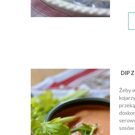
DIP 
Żeby w
kojarz
przeką
doskon
serow
sosów