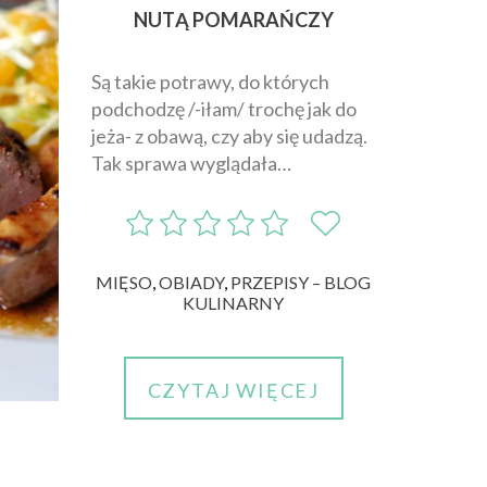
NUTĄ POMARAŃCZY
Są takie potrawy, do których
podchodzę /-iłam/ trochę jak do
jeża- z obawą, czy aby się udadzą.
Tak sprawa wyglądała…
MIĘSO
,
OBIADY
,
PRZEPISY – BLOG
KULINARNY
CZYTAJ WIĘCEJ