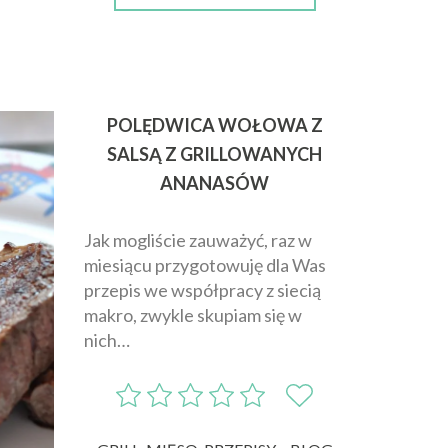
POLĘDWICA WOŁOWA Z
SALSĄ Z GRILLOWANYCH
ANANASÓW
Jak mogliście zauważyć, raz w
miesiącu przygotowuję dla Was
przepis we współpracy z siecią
makro, zwykle skupiam się w
nich…