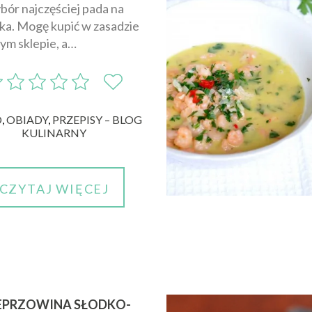
bór najczęściej pada na
ka. Mogę kupić w zasadzie
ym sklepie, a…
O
,
OBIADY
,
PRZEPISY – BLOG
KULINARNY
CZYTAJ WIĘCEJ
EPRZOWINA SŁODKO-