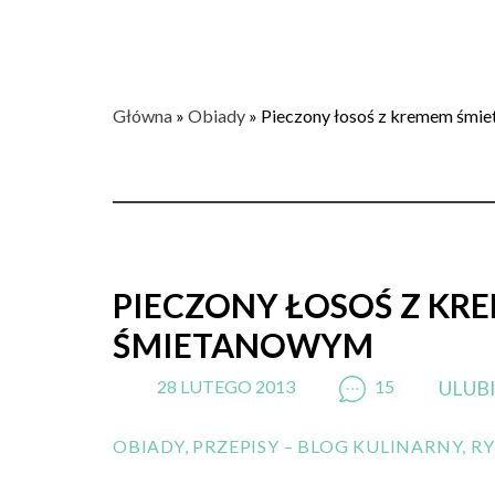
Główna
»
Obiady
»
Pieczony łosoś z kremem śmi
PIECZONY ŁOSOŚ Z KR
ŚMIETANOWYM
28 LUTEGO 2013
15
ULUB
OBIADY
,
PRZEPISY – BLOG KULINARNY
,
RY