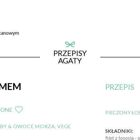
etanowym
PRZEPISY
AGATY
EMEM
PRZEPIS
IONE
PIECZONY ŁO
BY & OWOCE MORZA
,
VEGE
SKŁADNIKI:
filet z łososia - 