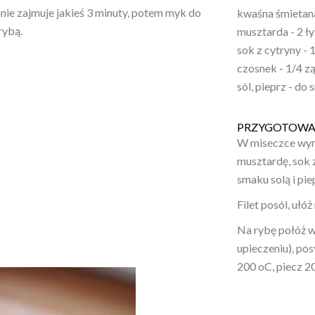
nie zajmuje jakieś 3 minuty, potem myk do
kwaśna śmietana 
rybą.
musztarda - 2 ły
sok z cytryny - 
czosnek - 1/4 z
sól, pieprz - do
PRZYGOTOWA
W miseczce wymi
musztardę, sok 
smaku solą i pi
Filet posól, ułó
Na rybę połóż wi
upieczeniu), po
200 oC, piecz 2