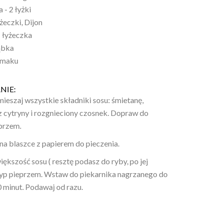
- 2 łyżki
żeczki, Dijon
1 łyżeczka
ąbka
 smaku
NIE:
eszaj wszystkie składniki sosu: śmietanę,
z cytryny i rozgnieciony czosnek. Dopraw do
eprzem.
ż na blaszce z papierem do pieczenia.
ększość sosu ( resztę podasz do ryby, po jej
syp pieprzem. Wstaw do piekarnika nagrzanego do
0 minut. Podawaj od razu.