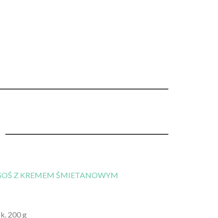
SOŚ Z KREMEM ŚMIETANOWYM
ok. 200 g