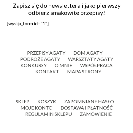
Zapisz się do newslettera i jako pierwszy
odbierz smakowite przepisy!
[wysija_form id="1"]
PRZEPISY AGATY
DOM AGATY
PODRÓŻE AGATY
WARSZTATY AGATY
KONKURSY
O MNIE
WSPÓŁPRACA
KONTAKT
MAPA STRONY
SKLEP
KOSZYK
ZAPOMNIANE HASŁO
MOJE KONTO
DOSTAWA I PŁATNOŚĆ
REGULAMIN SKLEPU
ZAMÓWIENIE