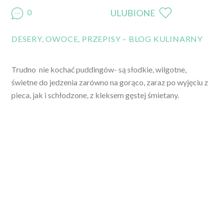
0
ULUBIONE
DESERY
,
OWOCE
,
PRZEPISY – BLOG KULINARNY
Trudno nie kochać puddingów- są słodkie, wilgotne,
świetne do jedzenia zarówno na gorąco, zaraz po wyjęciu z
pieca, jak i schłodzone, z kleksem gęstej śmietany.