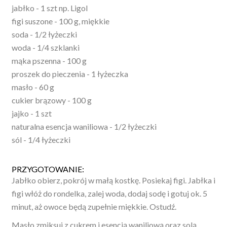
jabłko - 1 szt np. Ligol
figi suszone - 100 g, miękkie
soda - 1/2 łyżeczki
woda - 1/4 szklanki
mąka pszenna - 100 g
proszek do pieczenia - 1 łyżeczka
masło - 60 g
cukier brązowy - 100 g
jajko - 1 szt
naturalna esencja waniliowa - 1/2 łyżeczki
sól - 1/4 łyżeczki
PRZYGOTOWANIE:
Jabłko obierz, pokrój w małą kostkę. Posiekaj figi. Jabłka i
figi włóż do rondelka, zalej woda, dodaj sodę i gotuj ok. 5
minut, aż owoce będą zupełnie miękkie. Ostudź.
Masło zmiksuj z cukrem i esencją waniliową oraz solą.