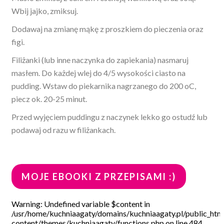
Wbij jajko, zmiksuj.
Dodawaj na zmianę mąkę z proszkiem do pieczenia oraz
figi.
Filiżanki (lub inne naczynka do zapiekania) nasmaruj
masłem. Do każdej wlej do 4/5 wysokości ciasto na
pudding. Wstaw do piekarnika nagrzanego do 200 oC,
piecz ok. 20-25 minut.
Przed wyjęciem puddingu z naczynek lekko go ostudź lub
podawaj od razu w filiżankach.
MOJE EBOOKI Z PRZEPISAMI :)
Warning: Undefined variable $content in
/usr/home/kuchniaagaty/domains/kuchniaagaty.pl/public_htm
content/themes/kuchniaagaty/functions.php on line 484