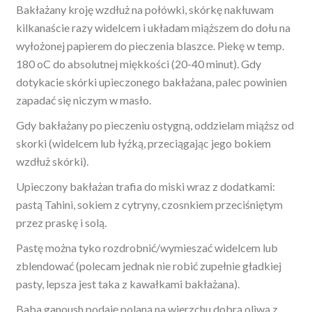
Bakłażany kroję wzdłuż na połówki, skórkę nakłuwam
kilkanaście razy widelcem i układam miąższem do dołu na
wyłożonej papierem do pieczenia blaszce. Piekę w temp.
180 oC do absolutnej miękkości (20-40 minut). Gdy
dotykacie skórki upieczonego bakłażana, palec powinien
zapadać się niczym w masło.
Gdy bakłażany po pieczeniu ostygną, oddzielam miąższ od
skorki (widelcem lub łyżką, przeciągając jego bokiem
wzdłuż skórki).
Upieczony bakłażan trafia do miski wraz z dodatkami:
pastą Tahini, sokiem z cytryny, czosnkiem przeciśniętym
przez praskę i solą.
Pastę można tyko rozdrobnić/wymieszać widelcem lub
zblendować (polecam jednak nie robić zupełnie gładkiej
pasty, lepsza jest taka z kawałkami bakłażana).
Baba ganoush podaję polaną na wierzchu dobrą oliwą z