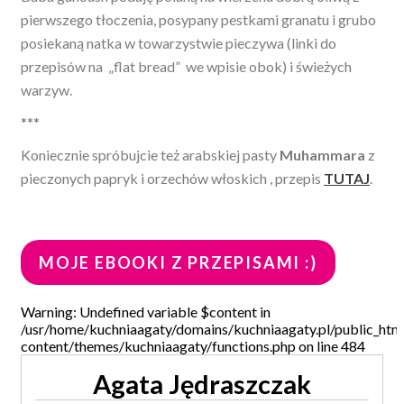
pierwszego tłoczenia, posypany pestkami granatu i grubo
posiekaną natka w towarzystwie pieczywa (linki do
przepisów na „flat bread” we wpisie obok) i świeżych
warzyw.
***
Koniecznie spróbujcie też arabskiej pasty
Muhammara
z
pieczonych papryk i orzechów włoskich , przepis
TUTAJ
.
MOJE EBOOKI Z PRZEPISAMI :)
Warning: Undefined variable $content in
/usr/home/kuchniaagaty/domains/kuchniaagaty.pl/public_htm
content/themes/kuchniaagaty/functions.php on line 484
Agata Jędraszczak