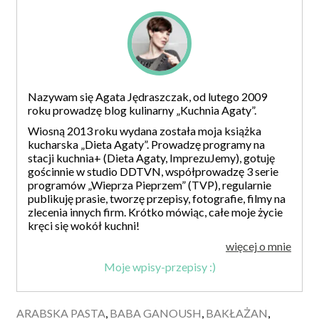
Nazywam się Agata Jędraszczak, od lutego 2009
roku prowadzę blog kulinarny „Kuchnia Agaty”.
Wiosną 2013 roku wydana została moja książka
kucharska „Dieta Agaty”. Prowadzę programy na
stacji kuchnia+ (Dieta Agaty, ImprezuJemy), gotuję
gościnnie w studio DDTVN, współprowadzę 3 serie
programów „Wieprza Pieprzem” (TVP), regularnie
publikuję prasie, tworzę przepisy, fotografie, filmy na
zlecenia innych firm. Krótko mówiąc, całe moje życie
kręci się wokół kuchni!
więcej o mnie
Moje wpisy-przepisy :)
ARABSKA PASTA
,
BABA GANOUSH
,
BAKŁAŻAN
,