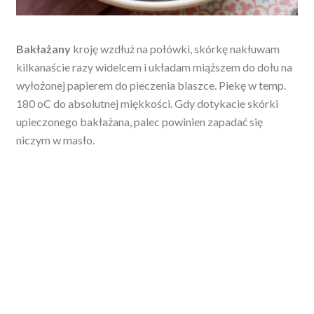
Bakłażany
kroję wzdłuż na połówki, skórkę nakłuwam
kilkanaście razy widelcem i układam miąższem do dołu na
wyłożonej papierem do pieczenia blaszce. Piekę w temp.
180 oC do absolutnej miękkości. Gdy dotykacie skórki
upieczonego bakłażana, palec powinien zapadać się
niczym w masło.