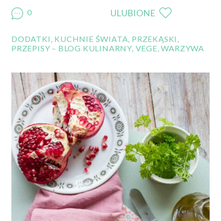
0
ULUBIONE
DODATKI
,
KUCHNIE ŚWIATA
,
PRZEKĄSKI
,
PRZEPISY – BLOG KULINARNY
,
VEGE
,
WARZYWA