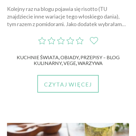
Kolejny raz na blogu pojawia się risotto (TU
znajdziecie inne wariacje tego włoskiego dania),
tym razem z pomidorami. Jako dodatek wybrałam…
KUCHNIE ŚWIATA
,
OBIADY
,
PRZEPISY – BLOG
KULINARNY
,
VEGE
,
WARZYWA
CZYTAJ WIĘCEJ