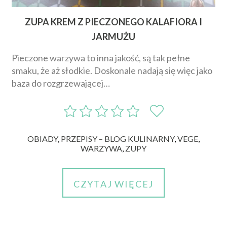
ZUPA KREM Z PIECZONEGO KALAFIORA I
JARMUŻU
Pieczone warzywa to inna jakość, są tak pełne
smaku, że aż słodkie. Doskonale nadają się więc jako
baza do rozgrzewającej…
OBIADY
,
PRZEPISY – BLOG KULINARNY
,
VEGE
,
WARZYWA
,
ZUPY
CZYTAJ WIĘCEJ