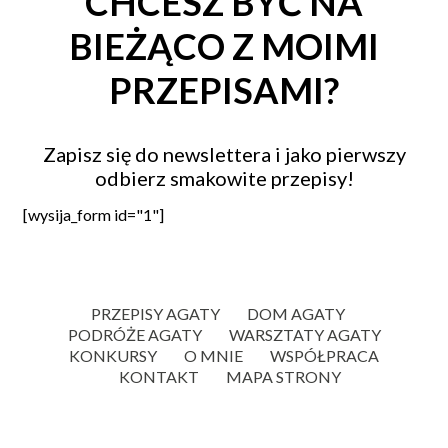
CHCESZ BYĆ NA
BIEŻĄCO Z MOIMI
PRZEPISAMI?
Zapisz się do newslettera i jako pierwszy
odbierz smakowite przepisy!
[wysija_form id="1"]
PRZEPISY AGATY
DOM AGATY
PODRÓŻE AGATY
WARSZTATY AGATY
KONKURSY
O MNIE
WSPÓŁPRACA
KONTAKT
MAPA STRONY