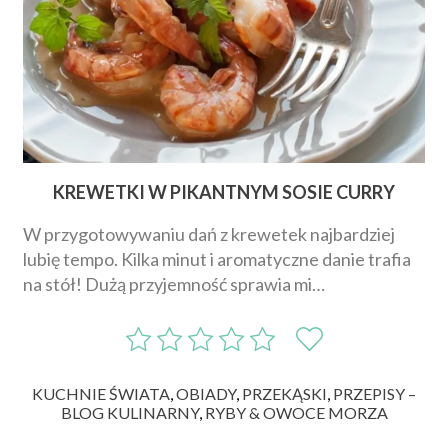
KREWETKI W PIKANTNYM SOSIE CURRY
W przygotowywaniu dań z krewetek najbardziej
lubię tempo. Kilka minut i aromatyczne danie trafia
na stół! Dużą przyjemność sprawia mi…
KUCHNIE ŚWIATA
,
OBIADY
,
PRZEKĄSKI
,
PRZEPISY –
BLOG KULINARNY
,
RYBY & OWOCE MORZA