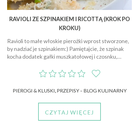
RAVIOLI ZE SZPINAKIEM I RICOTTĄ (KROK PO
KROKU)
Ravioli to małe włoskie pierożki wprost stworzone,
by nadziać je szpinakiem:) Pamiętajcie, że szpinak
kocha dodatek gałki muszkatołowej i czosnku,…
PIEROGI & KLUSKI
,
PRZEPISY – BLOG KULINARNY
CZYTAJ WIĘCEJ