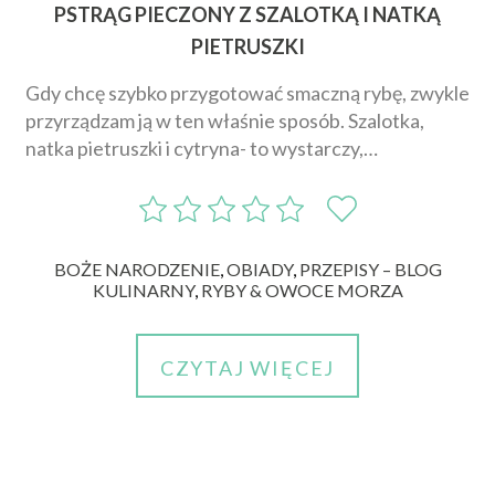
PSTRĄG PIECZONY Z SZALOTKĄ I NATKĄ
PIETRUSZKI
Gdy chcę szybko przygotować smaczną rybę, zwykle
przyrządzam ją w ten właśnie sposób. Szalotka,
natka pietruszki i cytryna- to wystarczy,…
BOŻE NARODZENIE
,
OBIADY
,
PRZEPISY – BLOG
KULINARNY
,
RYBY & OWOCE MORZA
CZYTAJ WIĘCEJ