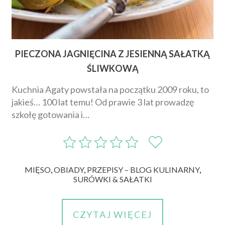
PIECZONA JAGNIĘCINA Z JESIENNĄ SAŁATKĄ
ŚLIWKOWĄ
Kuchnia Agaty powstała na początku 2009 roku, to
jakieś… 100 lat temu! Od prawie 3 lat prowadzę
szkołę gotowania i…
MIĘSO
,
OBIADY
,
PRZEPISY – BLOG KULINARNY
,
SURÓWKI & SAŁATKI
CZYTAJ WIĘCEJ